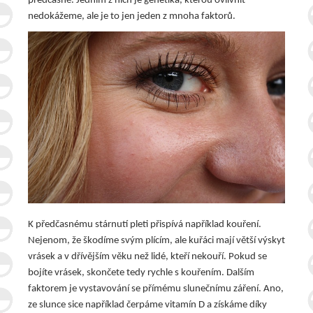
předčasně. Jedním z nich je genetika, kterou ovlivnit
nedokážeme, ale je to jen jeden z mnoha faktorů.
K předčasnému stárnutí pleti přispívá například kouření.
Nejenom, že škodíme svým plícím, ale kuřáci mají větší výskyt
vrásek a v dřívějším věku než lidé, kteří nekouří. Pokud se
bojíte vrásek, skončete tedy rychle s kouřením.
Dalším
faktorem je vystavování se přímému slunečnímu záření. Ano,
ze slunce sice například čerpáme vitamín D a získáme díky