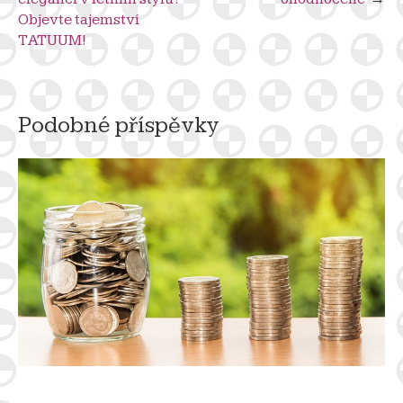
pro
Objevte tajemství
příspěvek
TATUUM!
Podobné příspěvky