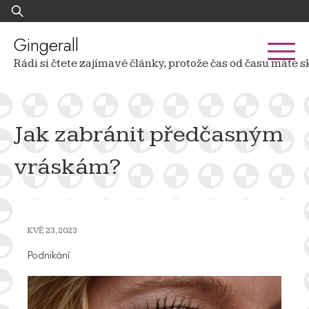
Skip
Vyhledávání
to
content
Gingerall
Rádi si čtete zajímavé články, protože čas od času mát
Jak zabránit předčasným
vráskám?
KVĚ 23, 2023
Podnikání