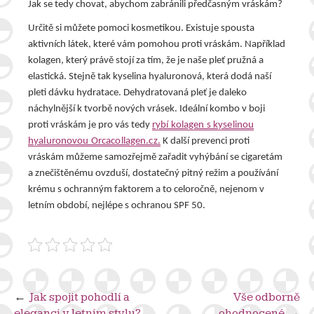
Jak se tedy chovat, abychom zabránili předčasným vráskám?
Určitě si můžete pomoci kosmetikou. Existuje spousta
aktivních látek, které vám pomohou proti vráskám. Například
kolagen, který právě stojí za tím, že je naše pleť pružná a
elastická. Stejně tak kyselina hyaluronová, která dodá naší
pleti dávku hydratace. Dehydratovaná pleť je daleko
náchylnější k tvorbě nových vrásek. Ideální kombo v boji
proti vráskám je pro vás tedy
rybí kolagen s kyselinou
hyaluronovou Orcacollagen.cz.
K další prevenci proti
vráskám můžeme samozřejmě zařadit vyhýbání se cigaretám
a znečištěnému ovzduší, dostatečný pitný režim a používání
krému s ochranným faktorem a to celoročně, nejenom v
letním období, nejlépe s ochranou SPF 50.
Navigace
Jak spojit pohodlí a
Vše odborně
eleganci v letním stylu?
ohodnocené