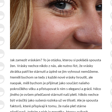
Jak zamezit vráskám? To je otázka, kterou si pokládá spousta
žen. Vrásky nechce nikdo z nás, ale nutno říct, že vrásky
zkrátka patří ke stárnutí a úplně se jim vyhnout nemůžeme.
Neměli bychom se tedy z každé nové vrásky hroutit, ale
naopak, měli bychom je přijímat jako součást našeho
pokročilého věku a přistupovat k nim s elegancí a grácií.
Něco
jiného je ovšem předčasné stárnutí naší pleti. Nikdo nechce
být vrásčitý jako sušená rozinka už ve třiceti. Ale je spousta
faktorů, které přispívají k tomu, že naše pleť stárne