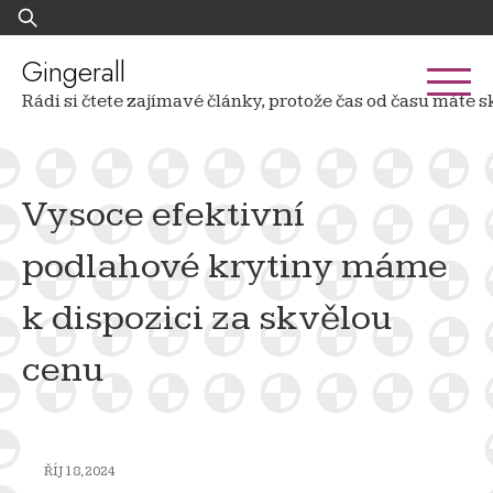
Skip
Vyhledávání
to
content
Gingerall
Rádi si čtete zajímavé články, protože čas od času mát
Vysoce efektivní
podlahové krytiny máme
k dispozici za skvělou
cenu
ŘÍJ 18, 2024