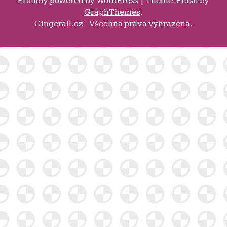
Proudly powered by
WordPress
|
Theme: Plush by
GraphThemes
.
Gingerall.cz - Všechna práva vyhrazena.