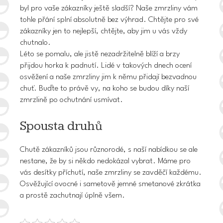
byl pro vaše zákazníky ještě sladší? Naše zmrzliny vám
tohle přání splní absolutně bez výhrad. Chtějte pro své
zákazníky jen to nejlepší, chtějte, aby jim u vás vždy
chutnalo.
Léto se pomalu, ale jistě nezadržitelně blíží a brzy
přijdou horka k padnutí. Lidé v takových dnech ocení
osvěžení a naše zmrzliny jim k němu přidají bezvadnou
chuť. Buďte to právě vy, na koho se budou díky naší
zmrzlině po ochutnání usmívat.
Spousta druhů
Chutě zákazníků jsou různorodé, s naší nabídkou se ale
nestane, že by si někdo nedokázal vybrat. Máme pro
vás desítky příchutí, naše
zmrzliny
se zavděčí každému.
Osvěžující ovocné i sametově jemné smetanové zkrátka
a prostě zachutnají úplně všem.