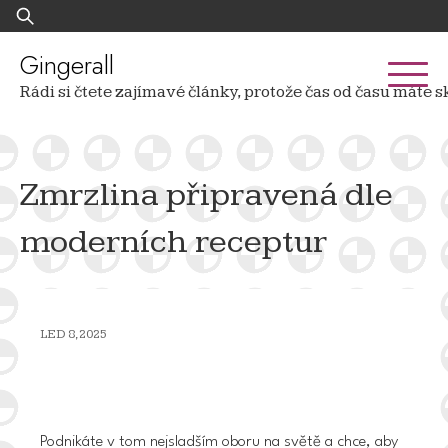
Skip
Vyhledávání
to
content
Gingerall
Rádi si čtete zajímavé články, protože čas od času mát
Zmrzlina připravená dle
moderních receptur
LED 8, 2025
Podnikáte v tom nejsladším oboru na světě a chce, aby