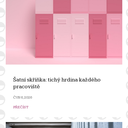
Šatní skříňka: tichý hrdina každého
pracoviště
ČVN 6, 2026
PŘEČÍST