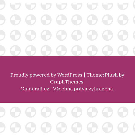
Proudly powered by
WordPress
|
Theme: Plush by
GraphThemes
.
Gingerall.cz - Všechna práva vyhrazena.