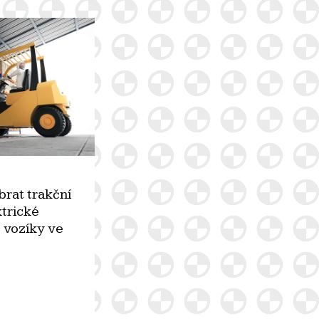
brat trakční
ktrické
 vozíky ve