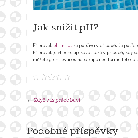
Jak snížit pH?
Přípravek
pH minus
se používá v případě, že potřebu
Přípravek je vhodné aplikovat také v případě, kdy se
můžete granulovanou nebo kapalnou formu tohoto 
Navigace
Když vás práce baví
pro
příspěvek
Podobné příspěvky