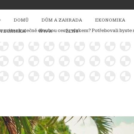
O
DOMŮ
DŮM A ZAHRADA
EKONOMIKA
času máte skutečně dlouhou cestu vlakem? Potřebovali byst
TECHNIKA
WWW
ŽENY