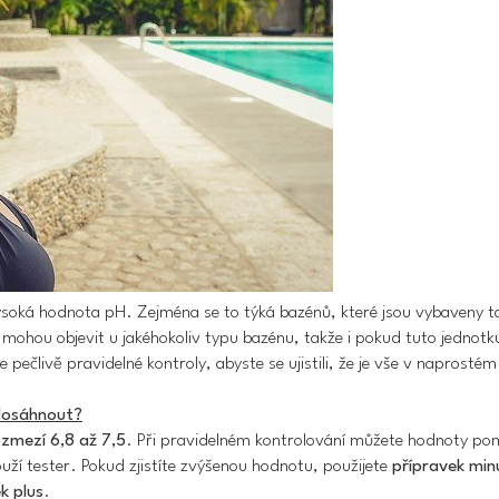
oká hodnota pH. Zejména se to týká bazénů, které jsou vybaveny 
 mohou objevit u jakéhokoliv typu bazénu, takže i pokud tuto jednot
 pečlivě pravidelné kontroly, abyste se ujistili, že je vše v naprosté
 dosáhnout?
zmezí 6,8 až 7,5
. Při pravidelném kontrolování můžete hodnoty po
uží tester. Pokud zjistíte zvýšenou hodnotu, použijete
přípravek min
k plus
.