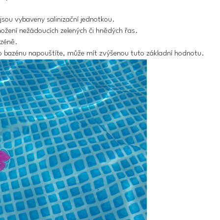
jsou vybaveny salinizační jednotkou.
ožení nežádoucích zelených či hnědých řas.
azéně.
 bazénu napouštíte, může mít zvýšenou tuto základní hodnotu.