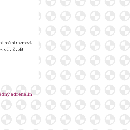
ptimální rozmezí.
kročí. Zvolit
řádný adrenalin