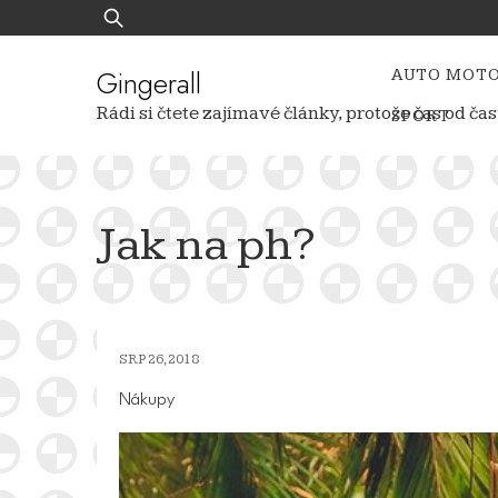
Skip
Vyhledávání
to
content
Gingerall
AUTO MOT
Rádi si čtete zajímavé články, protože čas od 
SPORT
Jak na ph?
SRP 26, 2018
Nákupy