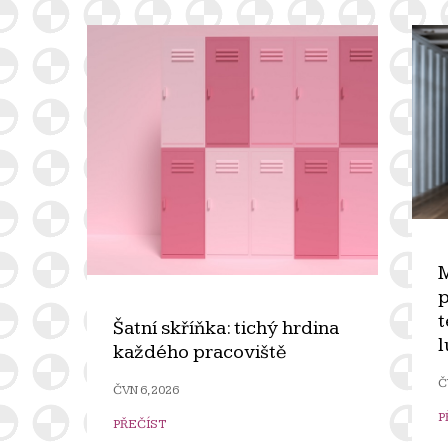
M
p
t
Šatní skříňka: tichý hrdina
každého pracoviště
Č
ČVN 6, 2026
P
PŘEČÍST