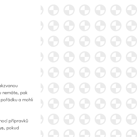
takzvanou
ku nemáte, pak
m pořádku a mohli
mocí přípravků
us
, pokud