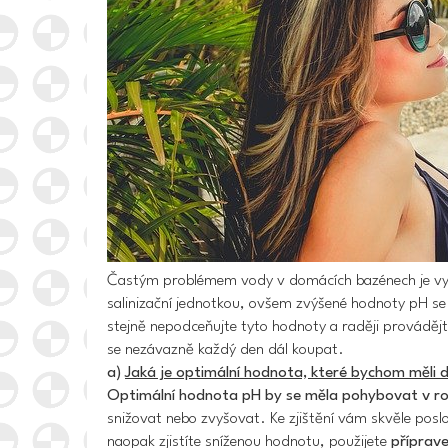
Častým problémem vody v domácích bazénech je vys
salinizační jednotkou, ovšem zvýšené hodnoty pH se
stejně nepodceňujte tyto hodnoty a raději provádějte
se nezávazně každý den dál koupat.
a)
Jaká je optimální hodnota, které bychom měli
Optimální hodnota pH by se měla pohybovat v ro
snižovat nebo zvyšovat. Ke zjištění vám skvěle poslo
naopak zjistíte sníženou hodnotu, použijete
příprave