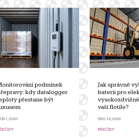
onitorování podmínek
Jak správně vy
řepravy: kdy datalogger
baterii pro ele
eploty přestane být
vysokozdvižné
luxusem
vaší flotile?
VN 1, 2026
ÚNO 16, 2026
ŘEČÍST
PŘEČÍST