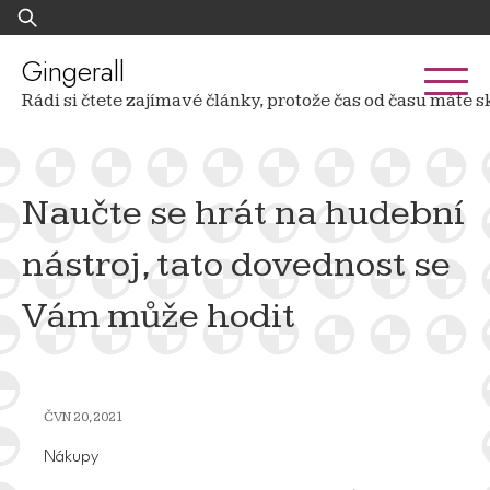
Skip
Vyhledávání
to
content
Gingerall
Rádi si čtete zajímavé články, protože čas od času mát
Naučte se hrát na hudební
nástroj, tato dovednost se
Vám může hodit
ČVN 20, 2021
Nákupy