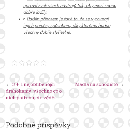
upravil zvuk všech nástrojů tak, aby mezi sebou
dobře ladily.
o
Dalším přínosem je také to, že se vyrovnají
jejich poměry způsobem, díky kterému budou
všechny dobře slyšitelné.
Navigace
3 + 1 nejoblíbenější
Madla na schodiště
drahokamy: všechno co o
pro
nich potřebujete vědět
příspěvek
Podobné příspěvky