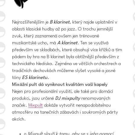
Nejrozšířenějším je
B klarinet
, který najde uplatnění v
oblasti klasické hudby až po jazz. O trochu jemnější
zvuk, který zaznamená ovšem jen trénované
muzikantské ucho, má
A klarinet
. Ten se využívá
především ve skladbách, které obsahují více křížků a tím
pádem by hra na B klarinet byla obtížnější především z
technického hlediska. Zejména ve větších orchestrech a
tradičních dechovkách můžeme slyšet vysoké a jasné
tóny
ES klarinetu.
Mixážní pult dá vyniknout kvalitám vaší kapely
Nejen pro profesionální využití, ale také pro domácí
produkci, jsou určené
DJ mixpulty
renomovaných
značek.
Mixpult
dokáže vytvořit nenapodobitelnou
atmosféru na tanečních zábavách i soukromých párty
akcích.
o
Mixpult slouží k tomu, aby se s jeho pomocí