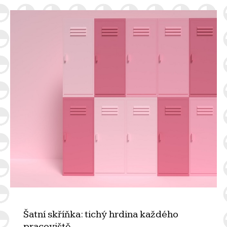
Šatní skříňka: tichý hrdina každého
pracoviště