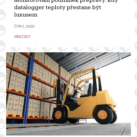
Monitorování podmínek přepravy: kdy
datalogger teploty přestane být
luxusem
ČVN 1, 2026
PŘEČÍST