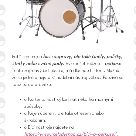
Patří sem nejen
bicí soupravy, ale také činely, paličky,
štětky nebo cvičné pady.
Vyzkoušet můžete i
perkuse
.
Tento zajímavý bicí nástroj má dlouhou historii. Možná,
že se jedná o nejstarší hudební nástroj vůbec. Používá se
totiž už od pravěku.
o Na tento nástroj lze hrát několika možnými
způsoby.
o Nejen úderem, ale také otřesem anebo
škrábáním.
o Bicí nástroje najdete na
https://www.melodyshop.cz/bici-a-perkuse/
.