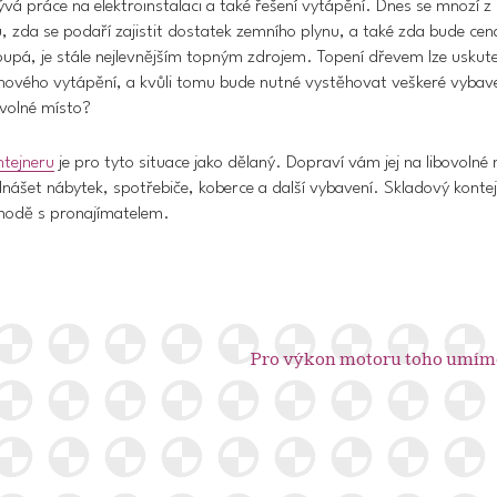
vá práce na elektroinstalaci a také řešení vytápění. Dnes se mnozí z 
 zda se podaří zajistit dostatek zemního plynu, a také zda bude cen
upá, je stále nejlevnějším topným zdrojem. Topení dřevem lze uskute
vého vytápění, a kvůli tomu bude nutné vystěhovat veškeré vybav
volné místo?
ntejneru
je pro tyto situace jako dělaný. Dopraví vám jej na libovolné 
nášet nábytek, spotřebiče, koberce a další vybavení. Skladový konte
ohodě s pronajímatelem.
Pro výkon motoru toho umím