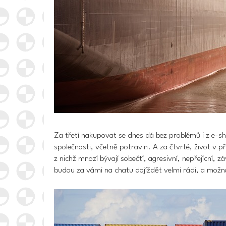
Za třetí nakupovat se dnes dá bez problémů i z e-sh
společnosti, včetně potravin. A za čtvrté, život v p
z nichž mnozí bývají sobečtí, agresivní, nepřejícní, z
budou za vámi na chatu dojíždět velmi rádi, a možn