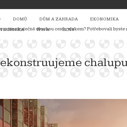
O
DOMŮ
DŮM A ZAHRADA
EKONOMIKA
času máte skutečně dlouhou cestu vlakem? Potřebovali byst
TECHNIKA
WWW
ŽENY
 rekonstruujeme chalup