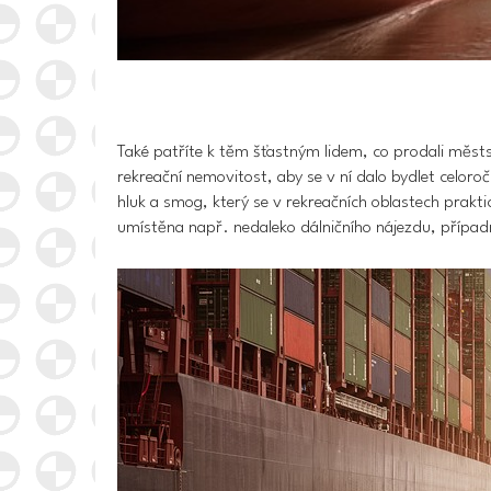
Také patříte k těm šťastným lidem, co prodali měst
rekreační nemovitost, aby se v ní dalo bydlet celor
hluk a smog, který se v rekreačních oblastech prakt
umístěna např. nedaleko dálničního nájezdu, příp