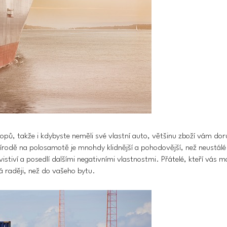
opů, takže i kdybyste neměli své vlastní auto, většinu zboží vám dor
řírodě na polosamotě je mnohdy klidnější a pohodovější, než neustálé 
ávistiví a posedlí dalšími negativními vlastnostmi. Přátelé, kteří vás m
á raději, než do vašeho bytu.