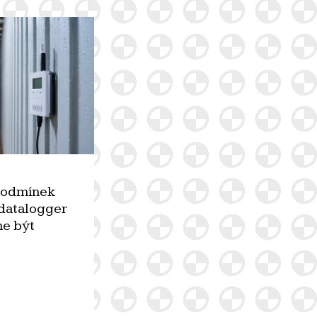
podmínek
datalogger
ne být