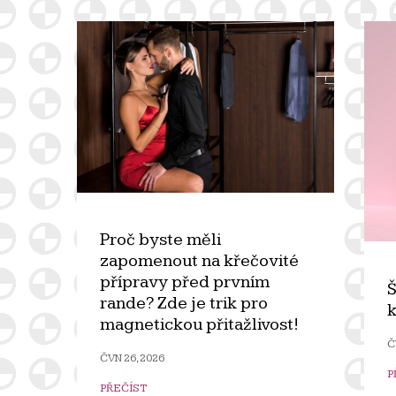
Proč byste měli
zapomenout na křečovité
přípravy před prvním
Š
rande? Zde je trik pro
k
magnetickou přitažlivost!
Č
ČVN 26, 2026
P
PŘEČÍST