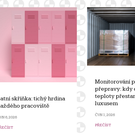
Monitorování 
přepravy: kdy 
teploty přesta
atní skříňka: tichý hrdina
luxusem
aždého pracoviště
ČVN 1, 2026
VN 6, 2026
PŘEČÍST
ŘEČÍST