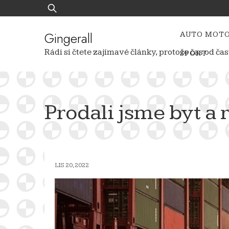
Skip
Vyhledávání
to
content
Gingerall
AUTO MOT
Rádi si čtete zajímavé články, protože čas od 
SPORT
Prodali jsme byt a
LIS 20, 2022