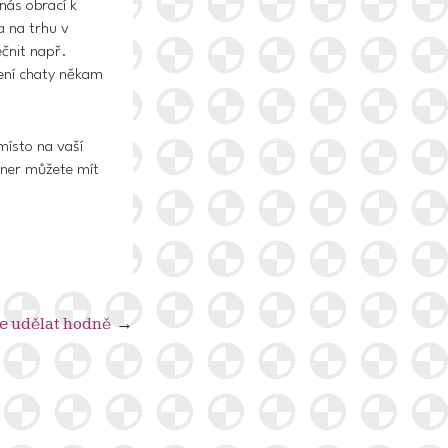
nás obrací k
a na trhu v
čnit např.
ení chaty někam
místo na vaší
jner můžete mít
e udělat hodně