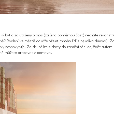
ský byt a za utržený obnos (za jeho poměrnou část) necháte rekonstr
očně? Bydlení ve městě dokáže oželet mnoho lidí z několika důvodů. 
icky nevyskytuje. Za druhé lze z chaty do zaměstnání dojíždět autem,
adně můžete pracovat z domova.