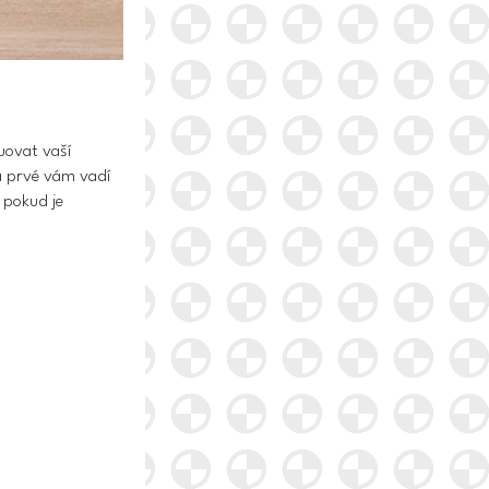
uovat vaší
Za prvé vám vadí
 pokud je