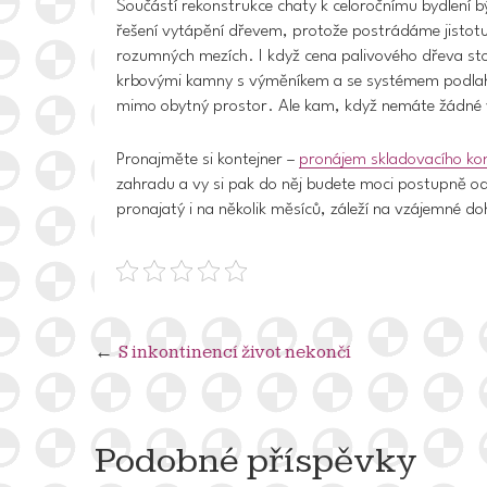
Součástí rekonstrukce chaty k celoročnímu bydlení bý
řešení vytápění dřevem, protože postrádáme jistotu,
rozumných mezích. I když cena palivového dřeva sto
krbovými kamny s výměníkem a se systémem podlaho
mimo obytný prostor. Ale kam, když nemáte žádné 
Pronajměte si kontejner –
pronájem skladovacího ko
zahradu a vy si pak do něj budete moci postupně od
pronajatý i na několik měsíců, záleží na vzájemné d
Navigace
S inkontinencí život nekončí
pro
příspěvek
Podobné příspěvky