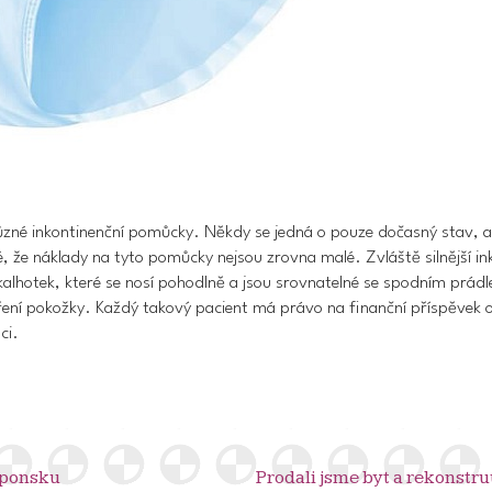
ůzné inkontinenční pomůcky
. Někdy se jedná o pouze dočasný stav, 
né, že náklady na tyto pomůcky nejsou zrovna malé. Zvláště
silnější i
kalhotek
, které se nosí pohodlně a jsou srovnatelné se spodním prád
ření pokožky
. Každý takový pacient má právo na
finanční příspěvek 
ci.
Japonsku
Prodali jsme byt a rekonstr