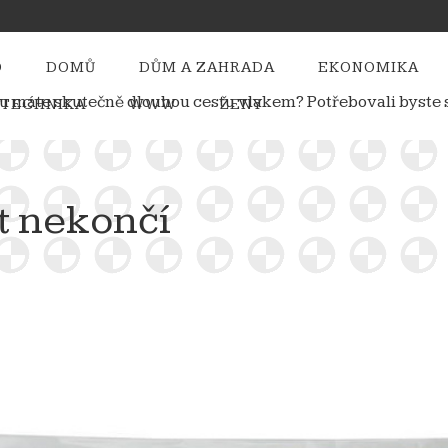
O
DOMŮ
DŮM A ZAHRADA
EKONOMIKA
času máte skutečně dlouhou cestu vlakem? Potřebovali byst
TECHNIKA
WWW
ŽENY
t nekončí