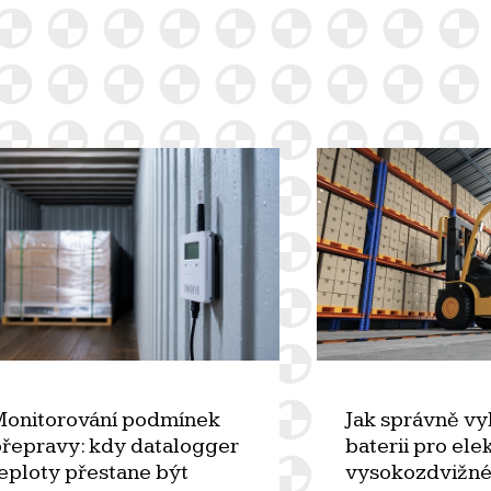
onitorování podmínek
Jak správně vy
řepravy: kdy datalogger
baterii pro ele
eploty přestane být
vysokozdvižné