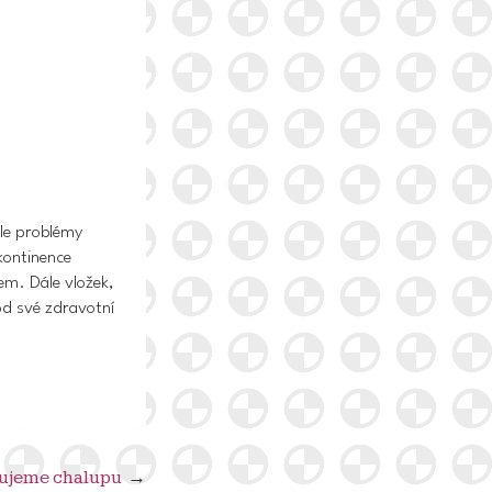
ale problémy
nkontinence
lem. Dále
vložek,
od své zdravotní
uujeme chalupu