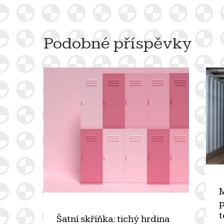
pro
příspěvek
Podobné příspěvky
M
p
t
Šatní skříňka: tichý hrdina