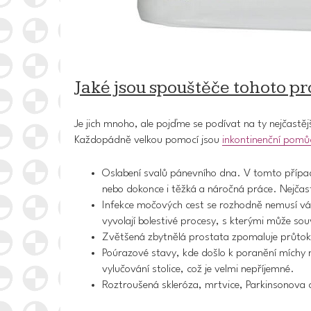
Jaké jsou spouštěče tohoto p
Je jich mnoho, ale pojďme se podívat na ty nejčastěj
Každopádně
velkou pomocí jsou
inkontinenční pomů
Oslabení svalů pánevního dna.
V tomto případ
nebo dokonce i těžká a náročná práce. Nejčas
Infekce močových cest
se rozhodně nemusí váz
vyvolají bolestivé procesy, s kterými může souv
Zvětšená zbytnělá prostata
zpomaluje průtok 
Poúrazové stavy
, kde došlo k poranění míchy
vylučování stolice, což je velmi nepříjemné.
Roztroušená skleróza, mrtvice, Parkinsonova