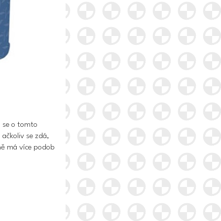
n se o tomto
 ačkoliv se zdá,
ně
má více podob