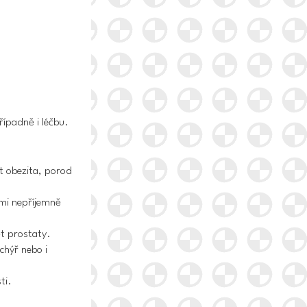
řípadně i léčbu.
t obezita, porod
lmi nepříjemně
t prostaty
.
hýř nebo i
ti.