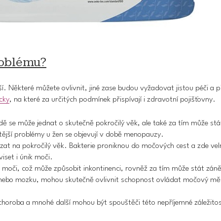
roblému?
ší. Některé můžete ovlivnit, jiné zase budou vyžadovat jistou péči a p
cky
, na které za určitých podmínek přispívají i zdravotní pojišťovny.
ě se může jednat o skutečně pokročilý věk, ale také za tím může stá
tější problémy u žen se objevují v době menopauzy.
at na pokročilý věk. Bakterie proniknou do močových cest a zde ve
iset i únik moči.
moči, což může způsobit inkontinenci, rovněž za tím může stát
záně
 nebo mozku, mohou skutečně ovlivnit schopnost ovládat močový měc
 choroba
a mnohé další mohou být spouštěči této nepříjemné záležitos