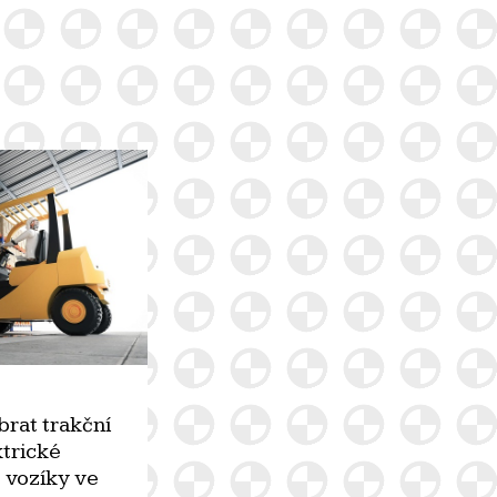
brat trakční
ktrické
 vozíky ve