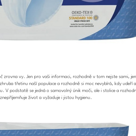
 zrovna vy. Jen pro vaši informaci, rozhodně v tom nejste sami, je
 zhruba třetinu naší populace
a rozhodně si moc nevybírá, kdy udeří a
du.
V podstatě se jedná o samovolný únik moči, ale i stolice
a rozhod
znepříjemňuje život
a vyžaduje i jistou hygienu.