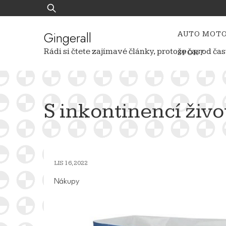
Skip
Vyhledávání
to
content
Gingerall
AUTO MOT
Rádi si čtete zajímavé články, protože čas od 
SPORT
S inkontinencí živo
LIS 16, 2022
Nákupy