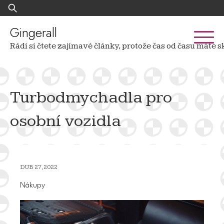
Skip
Vyhledávání
to
content
Gingerall
Rádi si čtete zajímavé články, protože čas od času mát
Turbodmychadla pro
osobní vozidla
DUB 27, 2022
Nákupy