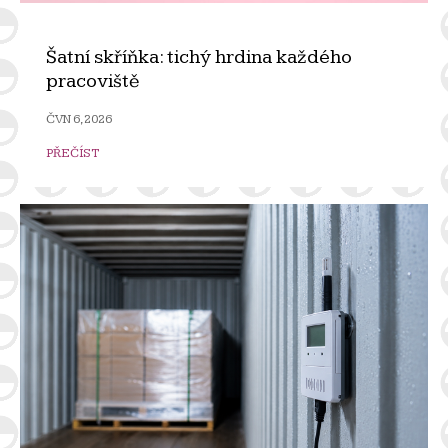
Šatní skříňka: tichý hrdina každého
pracoviště
ČVN 6, 2026
PŘEČÍST