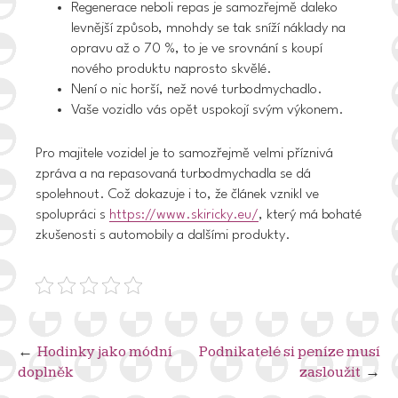
Regenerace neboli repas je samozřejmě daleko
levnější způsob, mnohdy se tak sníží náklady na
opravu až o 70 %, to je ve srovnání s koupí
nového produktu naprosto skvělé.
Není o nic horší, než nové turbodmychadlo.
Vaše vozidlo vás opět uspokojí svým výkonem.
Pro majitele vozidel je to samozřejmě velmi příznivá
zpráva a
na repasovaná turbodmychadla se dá
spolehnout
. Což dokazuje i to, že článek vznikl ve
spolupráci s
https://www.skiricky.eu/
, který má bohaté
zkušenosti s automobily a dalšími produkty.
Navigace
Hodinky jako módní
Podnikatelé si peníze musí
doplněk
zasloužit
pro