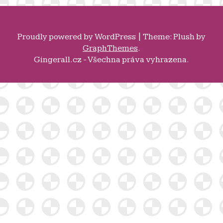
Proudly powered by
WordPress
|
Theme: Plush by
GraphThemes
.
Gingerall.cz - Všechna práva vyhrazena.