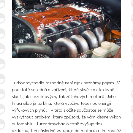
Turbodmychadlo rozhodně není nijak neznámý pojem. V
podstatě se jedná o
zařízení, které skvěle a efektivně
slouží jak u vznětových, tak zážehových motorů.
Jeho
hnací silou je turbína, která využívá tepelnou energii
výfukových plynů. I v této složité součástce se může
vyskytnout problém, který způsobí, že vám klesne výkon
automobilu.
Turbodmychadlo totiž zvyšuje tlak
vzduchu
, ten následně vstupuje do motoru a tím rovněž