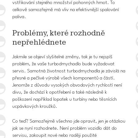
vstřikování stejného množství pohonných hmot. To
celkově samozřejmě má vliv na
efektivnější spalování
paliva
.
Problémy, které rozhodně
nepřehlédnete
Jakmile se objeví slyšitelné změny, tak je tu nejspíš
problém, že vaše turbodmychadlo bude vyžadovat
servis. Samotná životnost turbodmychadla je závislá na
přesné a pečlivé výrobě všech komponentů a částí.
Jenomže z důvodu vysokých obvodových rychlostí není
divu, že dochází k opotřebení a také následně
k
poškození například lopatek u turbíny nebo těsnících
ucpávkových kroužků
.
Co teď? Samozřejmě všechno jde opravit, jen je otázkou
jak se nyní rozhodnete. Není problém vozidlo dát do
servisu, zakoupit nové nebo raději použité