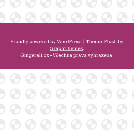
Proudly powered by
WordPress
|
Theme: Plush by
GraphThemes
.
Gingerall.cz - Všechna práva vyhrazena.