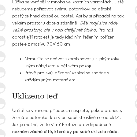
Lůžka se vyrábějí v mnoha velikostních variantách. Jistě
nebudeme pořizovat svému potomkovi po dětské
postýlce hned dospělou postel. Asi by si připadal na tak
velkém prostoru docela stísněně.
Děti mají sice rády
velké prostory, ale v noci chtějí mít útulno.
Pro naši
odrostlejší ratolest je tedy ideálním řešením pořízení
postele z masivu 70×160 cm
.
Nemusíte se obávat zkombinovat ji s jakýmkoliv
jiným nábytkem v dětském pokoji.
Právě pro svůj přírodní vzhled se shodne s
každým jiným materiálem.
Uklizeno teď
Určitě se v mnoha případech nespletu, pokud pronesu,
že máte potomka, který po sobě strašlivě nerad uklízí.
Jak je možné, že to vím? Protože pravděpodobně
neznám žádné dítě, které by po sobě uklízelo rádo.