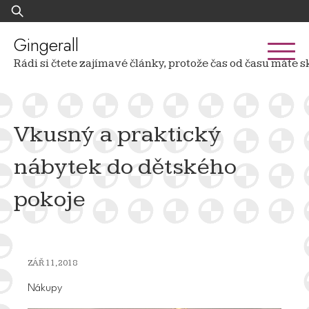
Skip
Vyhledávání
to
content
Gingerall
Rádi si čtete zajímavé články, protože čas od času mát
Vkusný a praktický
nábytek do dětského
pokoje
ZÁŘ 11, 2018
Nákupy