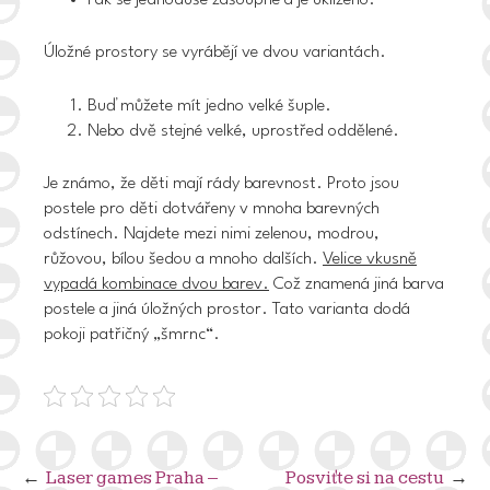
Úložné prostory se vyrábějí ve dvou variantách.
Buď můžete mít jedno velké šuple.
Nebo dvě stejné velké, uprostřed oddělené.
Je známo, že děti mají rády barevnost. Proto jsou
postele pro děti dotvářeny v mnoha barevných
odstínech. Najdete mezi nimi zelenou, modrou,
růžovou, bílou šedou a mnoho dalších.
Velice vkusně
vypadá kombinace dvou barev.
Což znamená jiná barva
postele a jiná úložných prostor. Tato varianta dodá
pokoji patřičný „šmrnc“.
Navigace
Laser games Praha –
Posviťte si na cestu