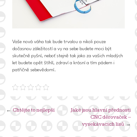
Vaše nová váha tak bude trvalou a nikoli pouze
dočasnou záležitostí a vy na sebe budete moci být
skutečně pyšní, neboť stejně tak jako za vašich mladých
let budete opět štíhlí, zdraví a krásní a tím pádem i
patřičně sebevědomí.
Navigace
Chtějte to nejlepší
Jaké jsou hlavní přednosti
CNC děrovaček –
pro
vysekávacích lisů
příspěvek