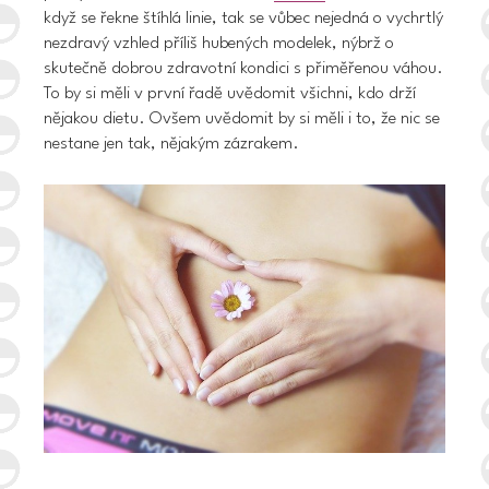
když se řekne štíhlá linie, tak se vůbec nejedná o vychrtlý
nezdravý vzhled příliš hubených modelek, nýbrž o
skutečně dobrou zdravotní kondici s přiměřenou váhou.
To by si měli v první řadě uvědomit všichni, kdo drží
nějakou dietu. Ovšem uvědomit by si měli i to, že nic se
nestane jen tak, nějakým zázrakem.