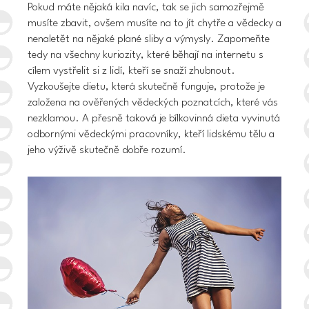
Pokud máte nějaká kila navíc, tak se jich samozřejmě
musíte zbavit, ovšem musíte na to jít chytře a vědecky a
nenaletět na nějaké plané sliby a výmysly. Zapomeňte
tedy na všechny kuriozity, které běhají na internetu s
cílem vystřelit si z lidí, kteří se snaží zhubnout.
Vyzkoušejte dietu, která skutečně funguje, protože je
založena na ověřených vědeckých poznatcích, které vás
nezklamou. A přesně taková je
bílkovinná dieta
vyvinutá
odbornými vědeckými pracovníky, kteří lidskému tělu a
jeho výživě skutečně dobře rozumí.