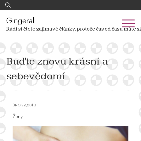
Skip
Vyhledávání
to
content
Gingerall
Rádi si čtete zajímavé články, protože čas od času mát
Buďte znovu krásní a
sebevědomí
ÚNO 22, 2018
Ženy