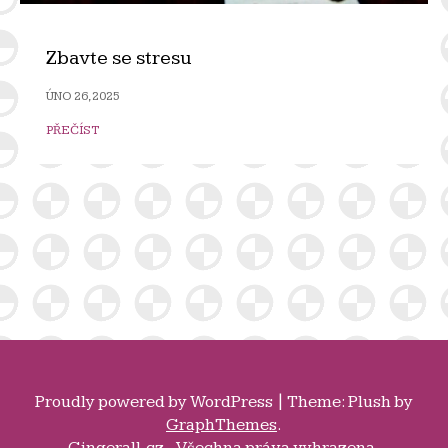
Zbavte se stresu
ÚNO 26, 2025
PŘEČÍST
Proudly powered by
WordPress
|
Theme: Plush by
GraphThemes
.