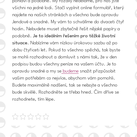
pohlaví a podobně. My rozdíly neděláme, pro nás jste
všichni na jedné lodi. Stačí vyplnit online formulář, který
najdete na našich stránkách a všechno bude opravdu
Jendové a snadné. My vám to schválíme do dvaceti čtyř
hodin. Nebudete muset zbytečně řešit nějaké papíry a
podobně.
Je to ideálním řešením pro těžké životní
situace
. Nabízíme vám nízkou úrokovou sazbu až po
dobu čtyřiceti let. Pokud to všechno spěchá, tak byste
se mohli rozhodnout a domluvit s námi tak, že v den
podpisu budou všechny peníze na vašem účtu. Je to
opravdu snadné a my se
budeme
snažit přizpůsobit
vašim potřebám co nejvíce, abychom vám pomohli.
Budete maximálně nadšení, tak se nebojte a všechno
bude skvělé. Rozhodněte se třeba hned. Čím dříve se
rozhodnete, tím lépe.