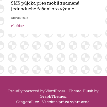
SMS půjčka přes mobil znamená
jednoduché řešení pro výdaje
SRP 26, 2025
PŘEČÍST
Proudly powered by
WordPress
|
Theme: Plush by
GraphThemes
.
Gingerall.cz - Všechna práva vyhrazena.